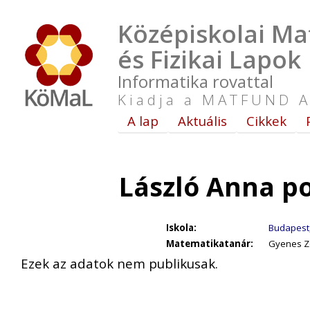
Középiskolai Ma
és Fizikai Lapok
Informatika rovattal
Kiadja a MATFUND A
A lap
Aktuális
Cikkek
László Anna p
Iskola:
Budapest,
Matematikatanár:
Gyenes Zo
Ezek az adatok nem publikusak.