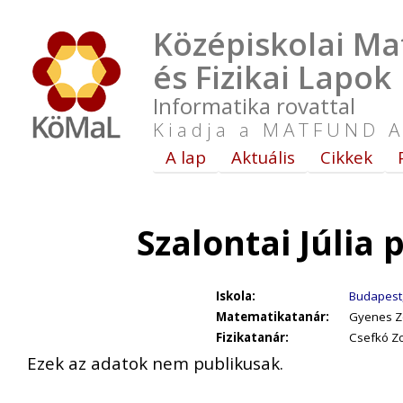
Középiskolai Ma
és Fizikai Lapok
Informatika rovattal
Kiadja a MATFUND A
A lap
Aktuális
Cikkek
Szalontai Júlia
Iskola:
Budapest,
Matematikatanár:
Gyenes Zo
Fizikatanár:
Csefkó Zo
Ezek az adatok nem publikusak.