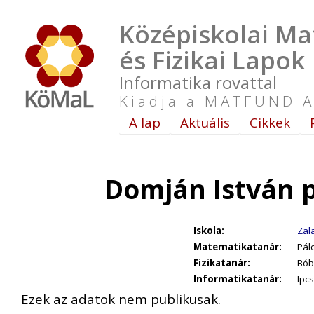
Középiskolai Ma
és Fizikai Lapok
Informatika rovattal
Kiadja a MATFUND A
A lap
Aktuális
Cikkek
Domján István 
Iskola:
Zal
Matematikatanár:
Pálo
Fizikatanár:
Bóbi
Informatikatanár:
Ipcs
Ezek az adatok nem publikusak.