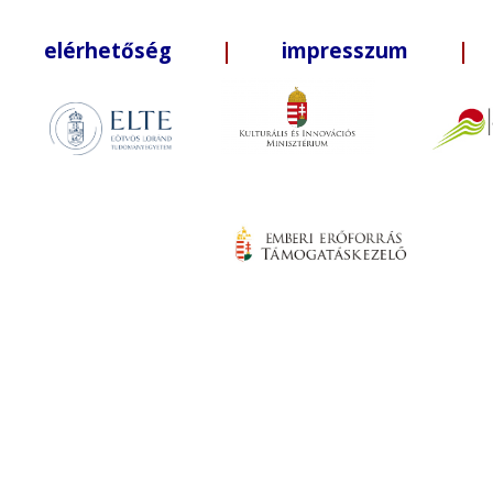
elérhetőség
|
impresszum
| +3