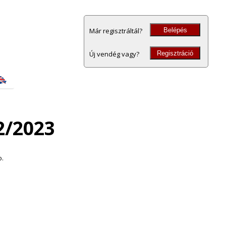
Belépés
Már regisztráltál?
Regisztráció
Új vendég vagy?
2/2023
o.