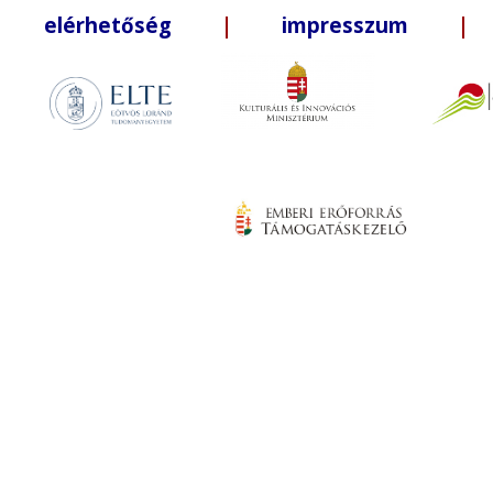
elérhetőség
|
impresszum
| +3