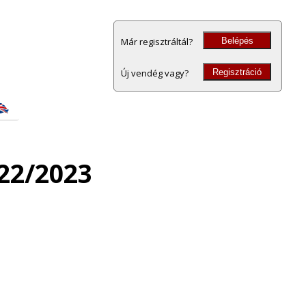
Belépés
Már regisztráltál?
Regisztráció
Új vendég vagy?
22/2023