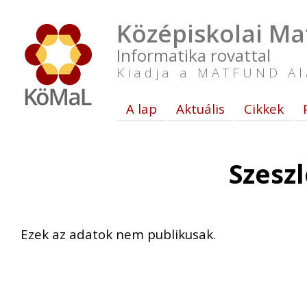
Középiskolai Ma
Informatika rovattal
Kiadja a MATFUND Al
A lap
Aktuális
Cikkek
Szesz
Ezek az adatok nem publikusak.