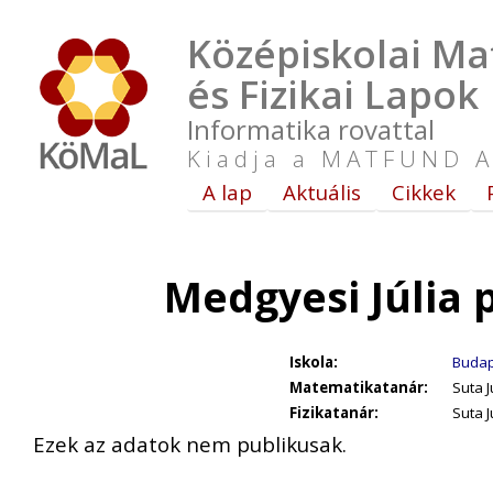
Középiskolai Ma
és Fizikai Lapok
Informatika rovattal
Kiadja a MATFUND A
A lap
Aktuális
Cikkek
Medgyesi Júlia 
Iskola:
Budap
Matematikatanár:
Suta J
Fizikatanár:
Suta J
Ezek az adatok nem publikusak.