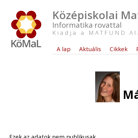
Középiskolai Ma
Informatika rovattal
Kiadja a MATFUND Al
A lap
Aktuális
Cikkek
Má
Ezek az adatok nem publikusak.