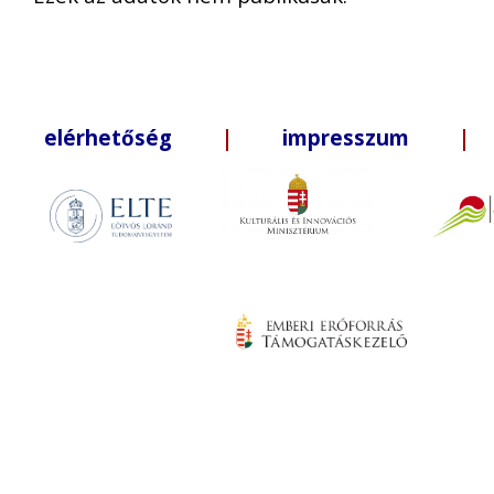
elérhetőség
|
impresszum
| +3