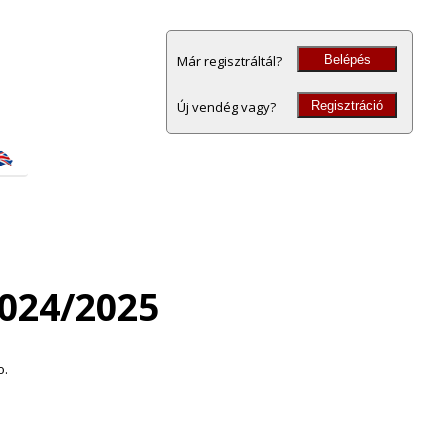
Belépés
Már regisztráltál?
Regisztráció
Új vendég vagy?
024/2025
o.