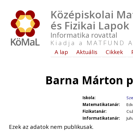
Középiskolai Ma
és Fizikai Lapok
Informatika rovattal
Kiadja a MATFUND A
A lap
Aktuális
Cikkek
Barna Márton p
Iskola:
Sze
Matematikatanár:
Eck
Fizikatanár:
Csá
Informatikatanár:
Juh
Ezek az adatok nem publikusak.