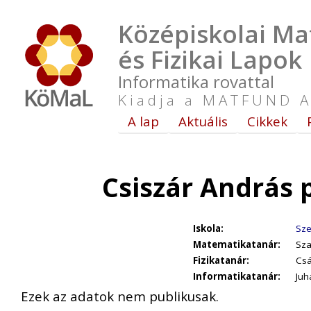
Középiskolai Ma
és Fizikai Lapok
Informatika rovattal
Kiadja a MATFUND A
A lap
Aktuális
Cikkek
Csiszár András 
Iskola:
Sze
Matematikatanár:
Sza
Fizikatanár:
Csá
Informatikatanár:
Juh
Ezek az adatok nem publikusak.