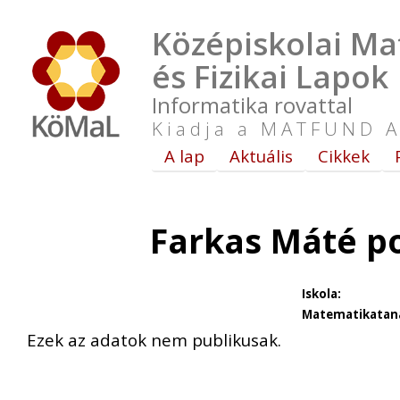
Középiskolai Ma
és Fizikai Lapok
Informatika rovattal
Kiadja a MATFUND A
A lap
Aktuális
Cikkek
Farkas Máté p
Iskola:
Matematikataná
Ezek az adatok nem publikusak.