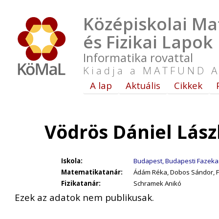
Középiskolai Ma
és Fizikai Lapok
Informatika rovattal
Kiadja a MATFUND A
A lap
Aktuális
Cikkek
Vödrös Dániel Lász
Iskola:
Budapest, Budapesti Fazekas 
Matematikatanár:
Ádám Réka, Dobos Sándor, Fa
Fizikatanár:
Schramek Anikó
Ezek az adatok nem publikusak.