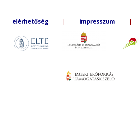
elérhetőség
|
impresszum
| +3