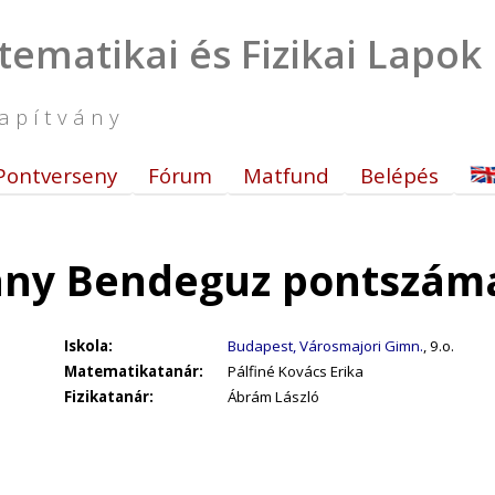
tematikai és Fizikai Lapok
apítvány
Pontverseny
Fórum
Matfund
Belépés
ny Bendeguz pontszáma
Iskola:
Budapest, Városmajori Gimn.
, 9.o.
Matematikatanár:
Pálfiné Kovács Erika
Fizikatanár:
Ábrám László