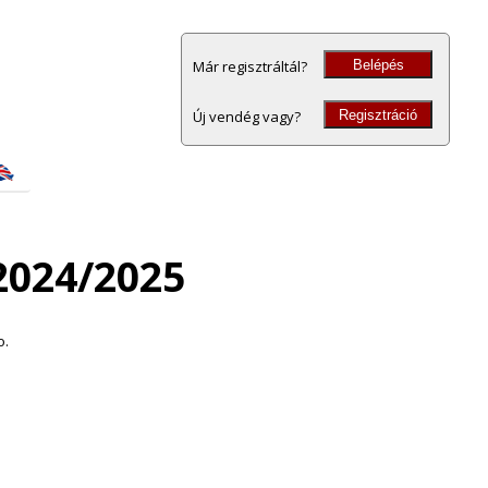
Belépés
Már regisztráltál?
Regisztráció
Új vendég vagy?
2024/2025
o.