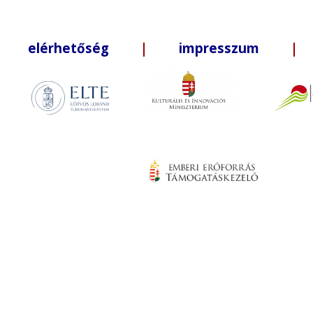
elérhetőség
|
impresszum
| +3