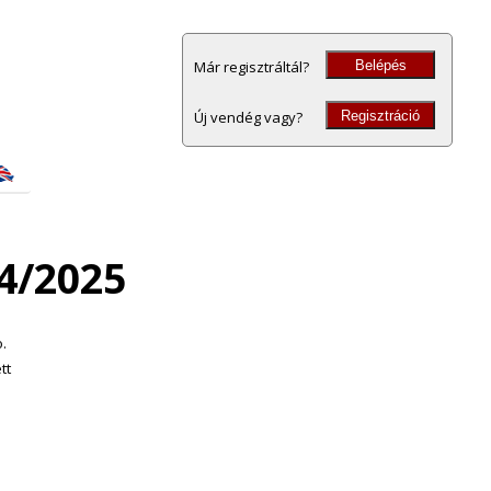
Belépés
Már regisztráltál?
Regisztráció
Új vendég vagy?
4/2025
o.
tt