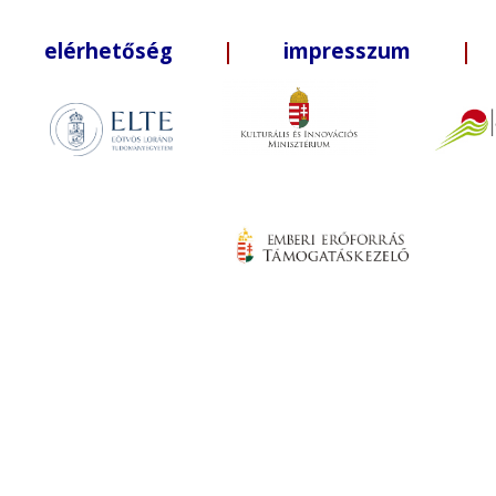
elérhetőség
|
impresszum
| +3