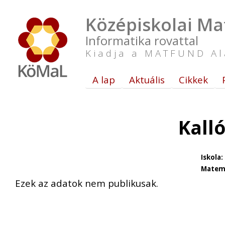
Középiskolai Ma
Informatika rovattal
Kiadja a MATFUND Al
A lap
Aktuális
Cikkek
Kall
Iskola:
Matema
Ezek az adatok nem publikusak.