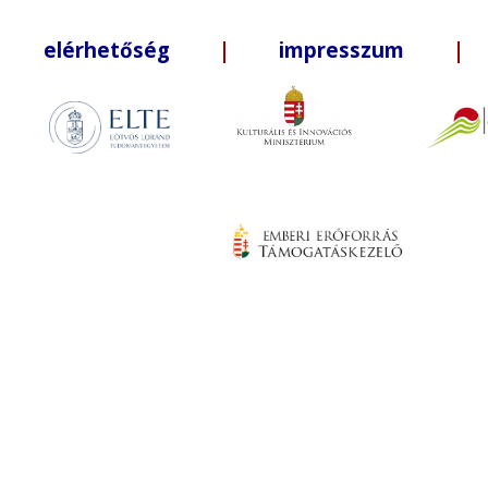
elérhetőség
|
impresszum
| +3