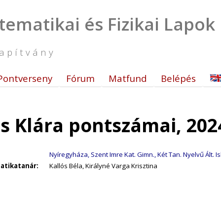
tematikai és Fizikai Lapok
apítvány
Pontverseny
Fórum
Matfund
Belépés
ós Klára pontszámai, 202
Nyíregyháza, Szent Imre Kat. Gimn., Két Tan. Nyelvű Ált. Isk
tikatanár:
Kallós Béla, Királyné Varga Krisztina