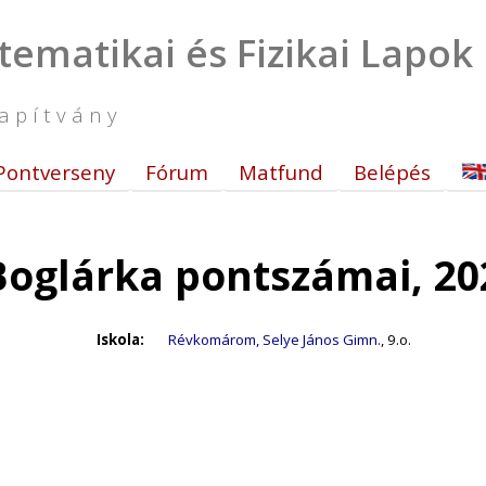
tematikai és Fizikai Lapok
apítvány
Pontverseny
Fórum
Matfund
Belépés
Boglárka pontszámai, 20
Iskola:
Révkomárom, Selye János Gimn.
, 9.o.