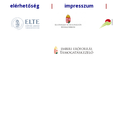
elérhetőség
|
impresszum
| +3