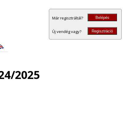
Belépés
Már regisztráltál?
Regisztráció
Új vendég vagy?
24/2025