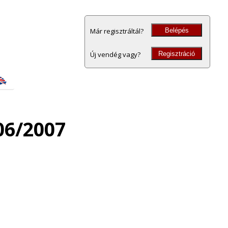
Belépés
Már regisztráltál?
Regisztráció
Új vendég vagy?
06/2007