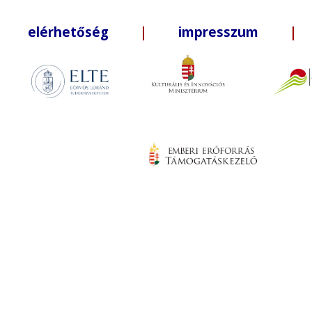
elérhetőség
|
impresszum
| +3