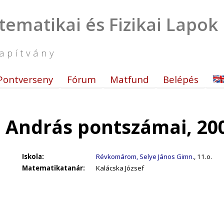
tematikai és Fizikai Lapok
apítvány
Pontverseny
Fórum
Matfund
Belépés
 András pontszámai, 20
Iskola:
Révkomárom, Selye János Gimn.
, 11.o.
Matematikatanár:
Kalácska József