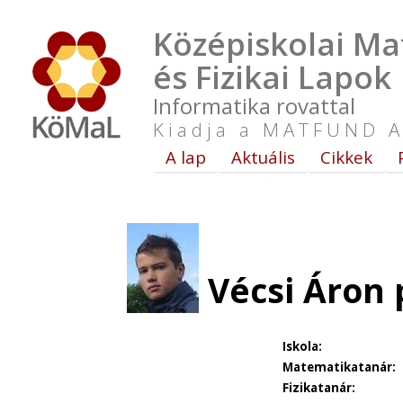
Középiskolai Ma
és Fizikai Lapok
Informatika rovattal
Kiadja a MATFUND A
A lap
Aktuális
Cikkek
Vécsi Áron 
Iskola:
Matematikatanár:
Fizikatanár: