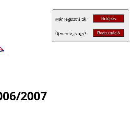
Belépés
Már regisztráltál?
Regisztráció
Új vendég vagy?
006/2007