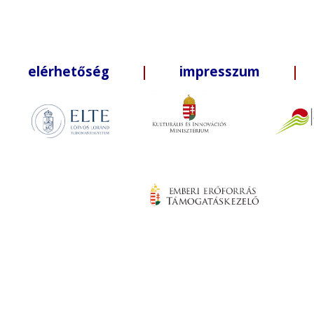
elérhetőség
|
impresszum
| +3