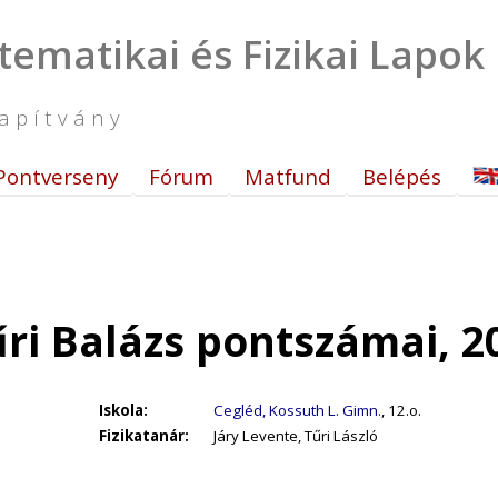
tematikai és Fizikai Lapok
apítvány
Pontverseny
Fórum
Matfund
Belépés
ri Balázs pontszámai, 2
Iskola:
Cegléd, Kossuth L. Gimn.
, 12.o.
Fizikatanár:
Járy Levente, Tűri László