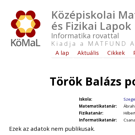
Középiskolai Ma
és Fizikai Lapok
Informatika rovattal
Kiadja a MATFUND A
A lap
Aktuális
Cikkek
Török Balázs p
Iskola:
Szeged
Matematikatanár:
Ábrahá
Fizikatanár:
Hilber
Informatikatanár:
Csanak
Ezek az adatok nem publikusak.