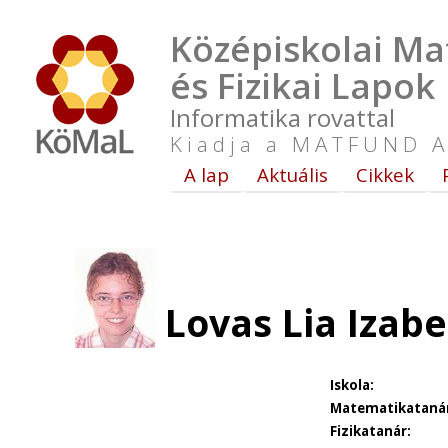
Középiskolai Ma
és Fizikai Lapok
Informatika rovattal
Kiadja a MATFUND A
A lap
Aktuális
Cikkek
Lovas Lia Izabe
Iskola:
Matematikataná
Fizikatanár: