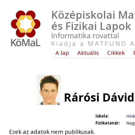
Középiskolai Ma
és Fizikai Lapok
Informatika rovattal
Kiadja a MATFUND A
A lap
Aktuális
Cikkek
Rárósi Dávid
Iskola:
Hódm
Fizikatanár:
Nagy
Ezek az adatok nem publikusak.