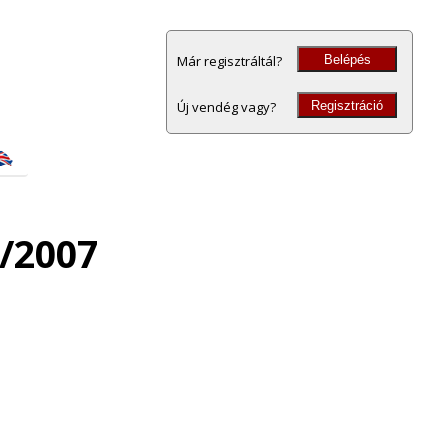
Belépés
Már regisztráltál?
Regisztráció
Új vendég vagy?
6/2007