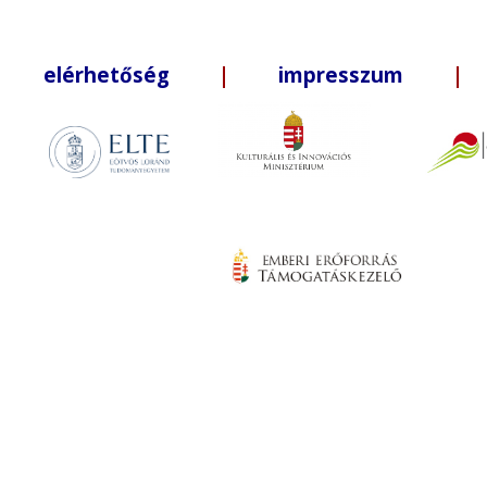
elérhetőség
|
impresszum
| +3