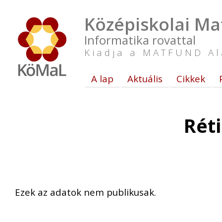
Középiskolai Ma
Informatika rovattal
Kiadja a MATFUND Al
A lap
Aktuális
Cikkek
Rét
Ezek az adatok nem publikusak.