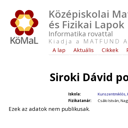
Középiskolai Ma
és Fizikai Lapok
Informatika rovattal
Kiadja a MATFUND A
A lap
Aktuális
Cikkek
Siroki Dávid p
Iskola:
Kunszentmiklós, 
Fizikatanár:
Csáki István, Na
Ezek az adatok nem publikusak.