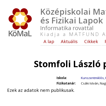
Középiskolai Ma
és Fizikai Lapok
Informatika rovattal
Kiadja a MATFUND A
A lap
Aktuális
Cikkek
Stomfoli László
Iskola:
Kunszentmiklós, 
Fizikatanár:
Csáki István, Na
Ezek az adatok nem publikusak.