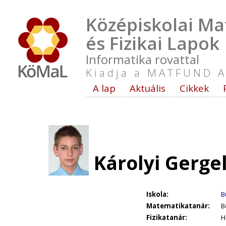
Középiskolai Ma
és Fizikai Lapok
Informatika rovattal
Kiadja a MATFUND A
A lap
Aktuális
Cikkek
Károlyi Gerge
Iskola:
B
Matematikatanár:
B
Fizikatanár:
H