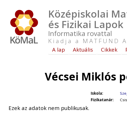
Középiskolai Ma
és Fizikai Lapok
Informatika rovattal
Kiadja a MATFUND A
A lap
Aktuális
Cikkek
Vécsei Miklós 
Iskola:
Szeg
Fizikatanár:
Csis
Ezek az adatok nem publikusak.