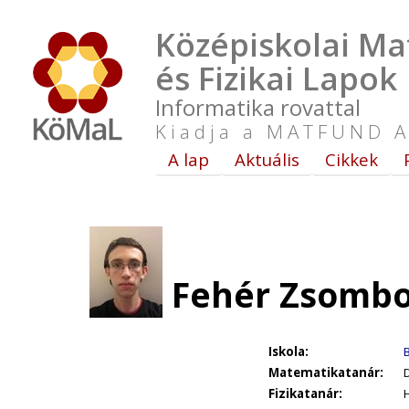
Középiskolai Ma
és Fizikai Lapok
Informatika rovattal
Kiadja a MATFUND A
A lap
Aktuális
Cikkek
Fehér Zsombor
Iskola:
Matematikatanár:
Fizikatanár: