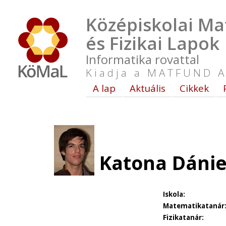
Középiskolai Ma
és Fizikai Lapok
Informatika rovattal
Kiadja a MATFUND A
A lap
Aktuális
Cikkek
Katona Dánie
Iskola:
Matematikatanár
Fizikatanár: