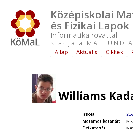
Középiskolai Ma
és Fizikai Lapok
Informatika rovattal
Kiadja a MATFUND A
A lap
Aktuális
Cikkek
Williams Kad
Iskola:
Sze
Matematikatanár:
Mik
Fizikatanár:
Me