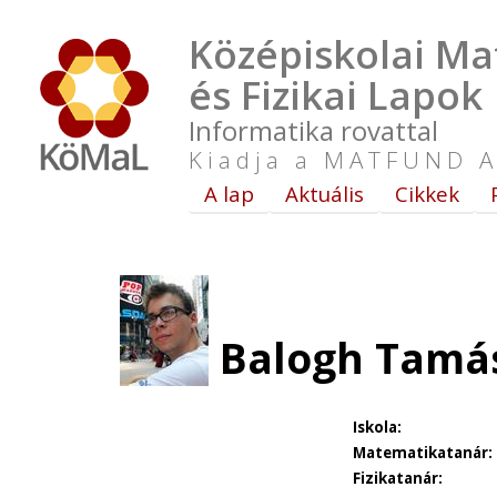
Középiskolai Ma
és Fizikai Lapok
Informatika rovattal
Kiadja a MATFUND A
A lap
Aktuális
Cikkek
Balogh Tamás
Iskola:
Matematikatanár:
Fizikatanár: