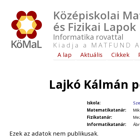
Középiskolai Ma
és Fizikai Lapok
Informatika rovattal
Kiadja a MATFUND A
A lap
Aktuális
Cikkek
Lajkó Kálmán p
Iskola:
Sze
Matematikatanár:
Mik
Fizikatanár:
Me
Informatikatanár:
Ábr
Ezek az adatok nem publikusak.