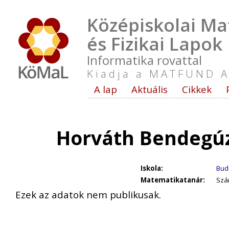
Középiskolai Ma
és Fizikai Lapok
Informatika rovattal
Kiadja a MATFUND A
A lap
Aktuális
Cikkek
Horváth Bendegúz
Iskola:
Bud
Matematikatanár:
Szá
Ezek az adatok nem publikusak.