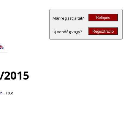
Belépés
Már regisztráltál?
Regisztráció
Új vendég vagy?
/2015
n.
, 10.o.