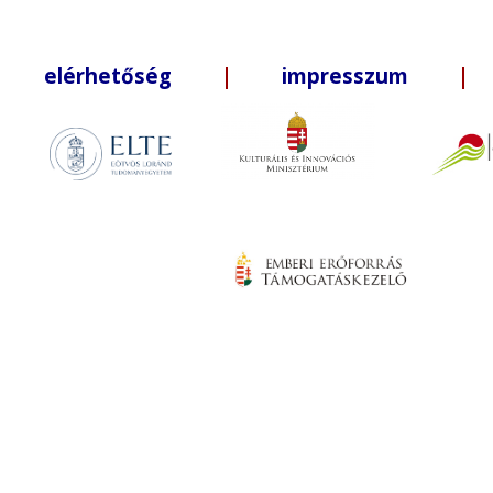
elérhetőség
|
impresszum
| +3