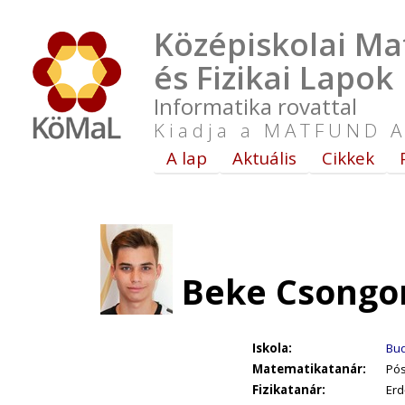
Középiskolai Ma
és Fizikai Lapok
Informatika rovattal
Kiadja a MATFUND A
A lap
Aktuális
Cikkek
Beke Csongor
Iskola:
Bud
Matematikatanár:
Pós
Fizikatanár:
Erd