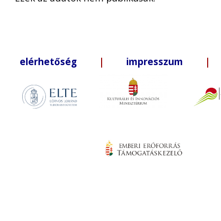
elérhetőség
|
impresszum
| +3