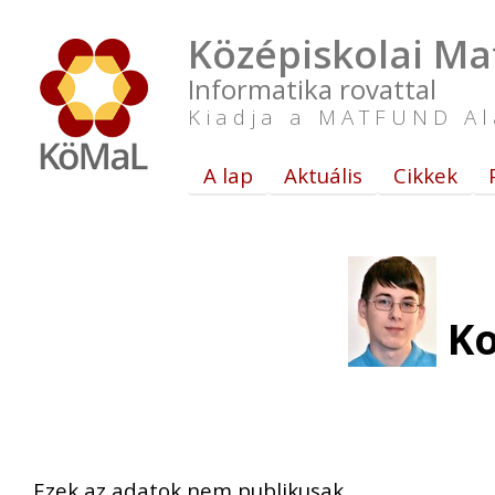
Középiskolai Ma
Informatika rovattal
Kiadja a MATFUND Al
A lap
Aktuális
Cikkek
Ko
Ezek az adatok nem publikusak.