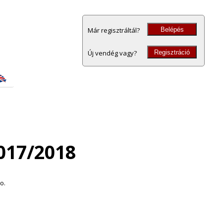
Belépés
Már regisztráltál?
Regisztráció
Új vendég vagy?
017/2018
.o.