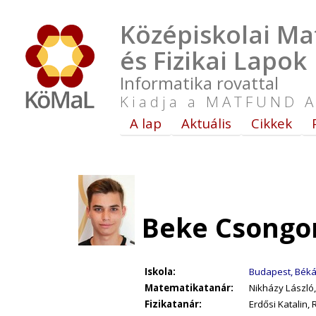
Középiskolai Ma
és Fizikai Lapok
Informatika rovattal
Kiadja a MATFUND A
A lap
Aktuális
Cikkek
Beke Csongor
Iskola:
Budapest, Béká
Matematikatanár:
Nikházy László
Fizikatanár:
Erdősi Katalin