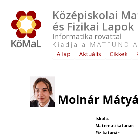
Középiskolai Ma
és Fizikai Lapok
Informatika rovattal
Kiadja a MATFUND A
A lap
Aktuális
Cikkek
Molnár Mátyás
Iskola:
Matematikatanár:
Fizikatanár: