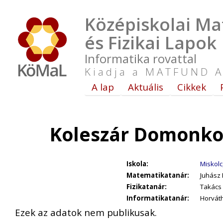
Középiskolai Ma
és Fizikai Lapok
Informatika rovattal
Kiadja a MATFUND A
A lap
Aktuális
Cikkek
Koleszár Domonko
Iskola:
Miskolc
Matematikatanár:
Juhász 
Fizikatanár:
Takács 
Informatikatanár:
Horváth
Ezek az adatok nem publikusak.