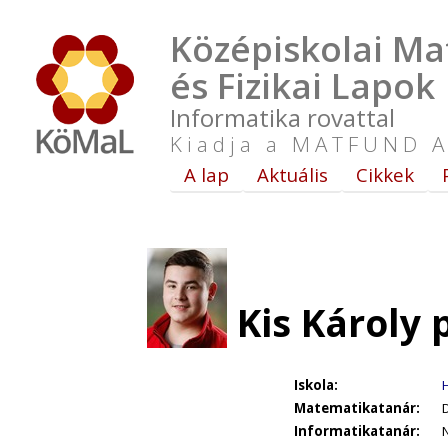
Középiskolai Ma
és Fizikai Lapok
Informatika rovattal
Kiadja a MATFUND A
A lap
Aktuális
Cikkek
Kis Károly 
Iskola:
Matematikatanár:
D
Informatikatanár: