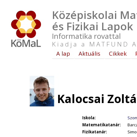
Középiskolai Ma
és Fizikai Lapok
Informatika rovattal
Kiadja a MATFUND A
A lap
Aktuális
Cikkek
Kalocsai Zolt
Iskola:
Szom
Matematikatanár:
Barcz
Fizikatanár:
Simo