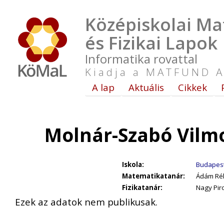
Középiskolai Ma
és Fizikai Lapok
Informatika rovattal
Kiadja a MATFUND A
A lap
Aktuális
Cikkek
Molnár-Szabó Vilm
Iskola:
Budapest,
Matematikatanár:
Ádám Ré
Fizikatanár:
Nagy Pir
Ezek az adatok nem publikusak.