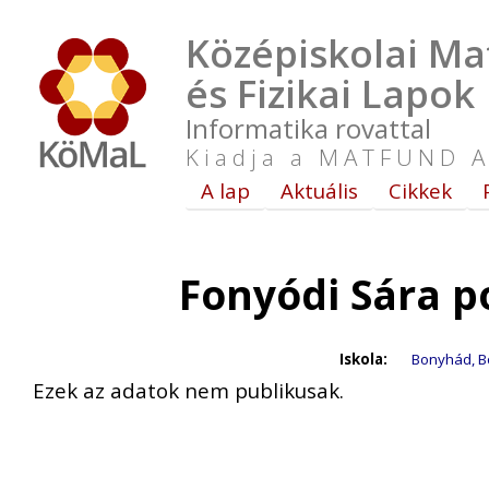
Középiskolai Ma
és Fizikai Lapok
Informatika rovattal
Kiadja a MATFUND A
A lap
Aktuális
Cikkek
Fonyódi Sára p
Iskola:
Bonyhád, Bo
Ezek az adatok nem publikusak.