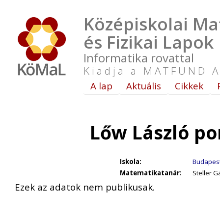
Középiskolai Ma
és Fizikai Lapok
Informatika rovattal
Kiadja a MATFUND A
A lap
Aktuális
Cikkek
Lőw László po
Iskola:
Budapest,
Matematikatanár:
Steller 
Ezek az adatok nem publikusak.