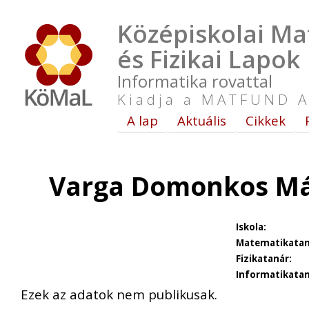
Középiskolai Ma
és Fizikai Lapok
Informatika rovattal
Kiadja a MATFUND A
A lap
Aktuális
Cikkek
Varga Domonkos Már
Iskola:
Matematikatan
Fizikatanár:
Informatikatan
Ezek az adatok nem publikusak.