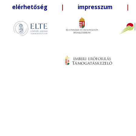
elérhetőség
|
impresszum
| +3