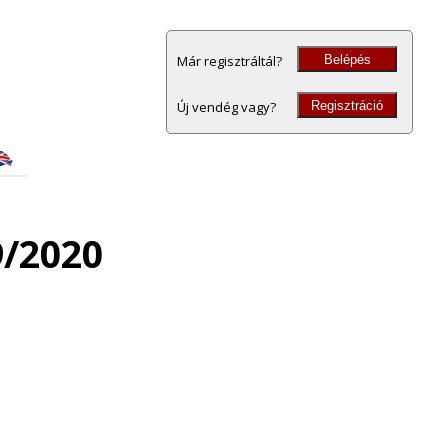
Belépés
Már regisztráltál?
Regisztráció
Új vendég vagy?
9/2020