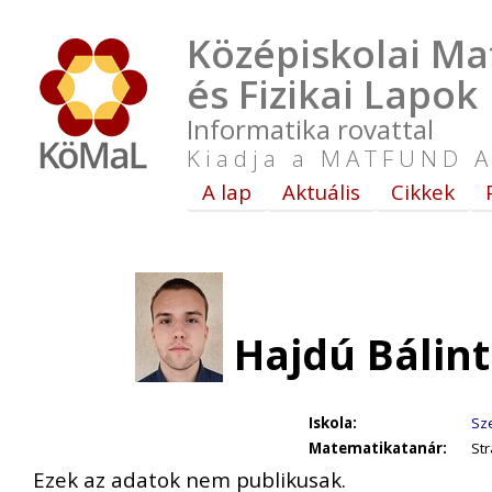
Középiskolai Ma
és Fizikai Lapok
Informatika rovattal
Kiadja a MATFUND A
A lap
Aktuális
Cikkek
Hajdú Bálint
Iskola:
Sz
Matematikatanár:
St
Ezek az adatok nem publikusak.