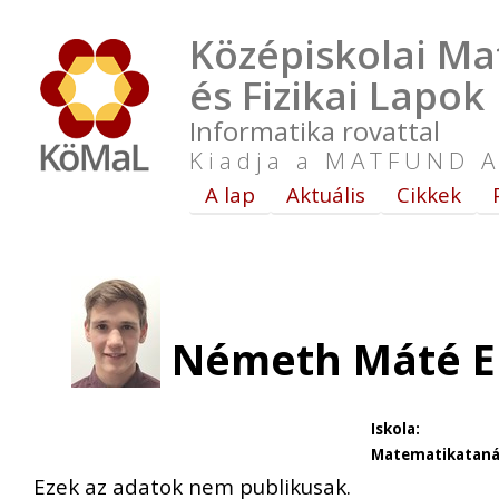
Középiskolai Ma
és Fizikai Lapok
Informatika rovattal
Kiadja a MATFUND A
A lap
Aktuális
Cikkek
Németh Máté El
Iskola:
Matematikataná
Ezek az adatok nem publikusak.