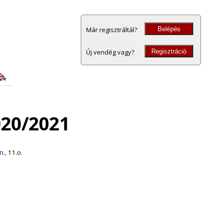
Belépés
Már regisztráltál?
Regisztráció
Új vendég vagy?
020/2021
n.
, 11.o.