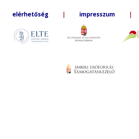
elérhetőség
|
impresszum
| +3