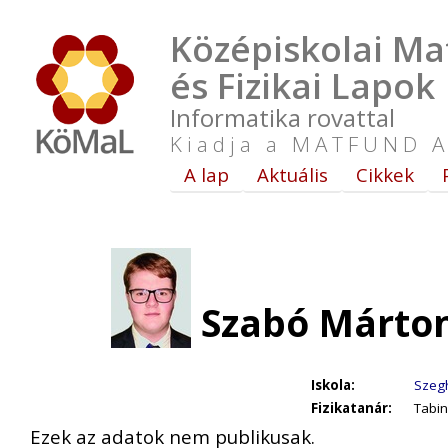
Középiskolai Ma
és Fizikai Lapok
Informatika rovattal
Kiadja a MATFUND A
A lap
Aktuális
Cikkek
Szabó Márton
Iskola:
Szegh
Fizikatanár:
Tabin
Ezek az adatok nem publikusak.